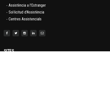
·
Assistència a l'Estranger
·
Sol·licitud d'Assistència
·
Centres Assistencials
SITES
TREBALLADOR
PRESTACIONS
RECURSOS
PORTAL DE
CALENDARI
ASSESSOR
L'ABSENTISME
LABORAL
EMPRESA
EN CAS
CALCULADORA
D'ACCIDENT
D'ABSENTISME
LIDERA EL
TEU
XARXA DE
PROVEÏDORS
SECTOR
CENTRES
QUI SOM