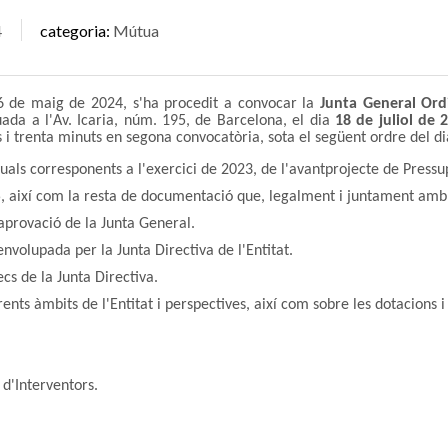
4
categoria
Mútua
16 de maig de 2024, s'ha procedit a convocar la
Junta General Ord
tuada a l'Av. Icaria, núm. 195, de Barcelona, el dia
18 de juliol de 
s i trenta minuts en segona convocatòria, sota el següent ordre del di
uals corresponents a l'exercici de 2023, de l'avantprojecte de Pressu
25, així com la resta de documentació que, legalment i juntament amb
aprovació de la Junta General.
envolupada per la Junta Directiva de l'Entitat.
cs de la Junta Directiva.
rents àmbits de l'Entitat i perspectives, així com sobre les dotacions i
d'Interventors.
egació de vot
en una altra empresa associada de conformitat a