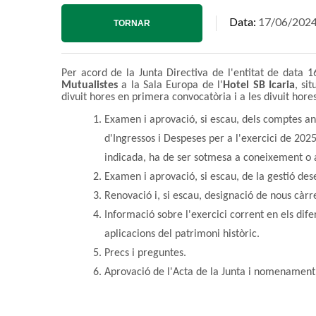
Data
17/06/202
TORNAR
Per acord de la Junta Directiva de l'entitat de data 
Mutualistes
a la Sala Europa de l'
Hotel SB Icaria
, si
divuit hores en primera convocatòria i a les divuit hore
Examen i aprovació, si escau, dels comptes an
d'Ingressos i Despeses per a l'exercici de 20
indicada, ha de ser sotmesa a coneixement o 
Examen i aprovació, si escau, de la gestió des
Renovació i, si escau, designació de nous càrre
Informació sobre l'exercici corrent en els dife
aplicacions del patrimoni històric.
Precs i preguntes.
Aprovació de l'Acta de la Junta i nomenament 
Es podrà exercir el seu dret a vot mitjançant la
del