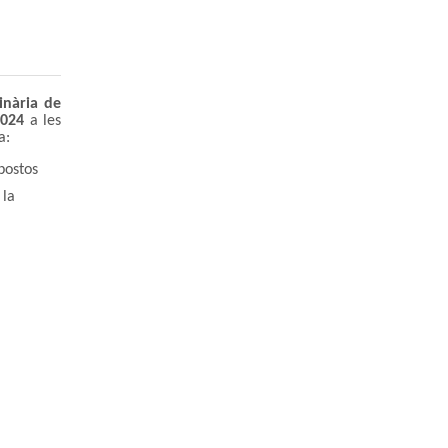
inària de
2024
a les
a:
postos
 la
mb el que