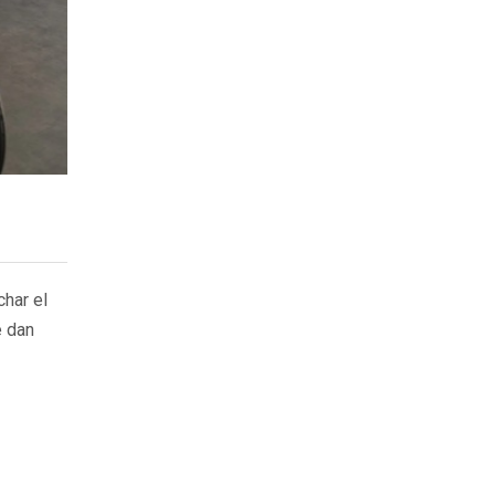
char el
e dan