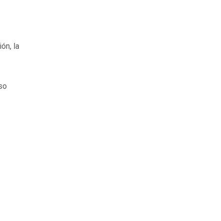
ón, la
so