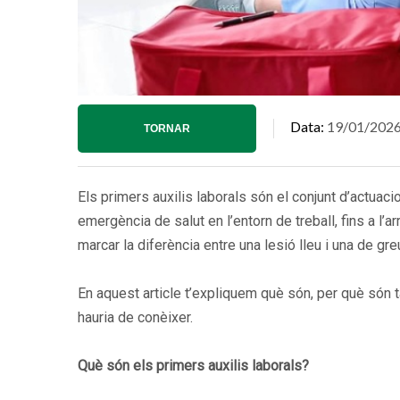
Data
19/01/202
TORNAR
Els primers auxilis laborals són el conjunt d’actua
emergència de salut en l’entorn de treball, fins a l’
marcar la diferència entre una lesió lleu i una de greu,
En aquest article t’expliquem què són, per què són 
hauria de conèixer.
Què són els primers auxilis laborals?