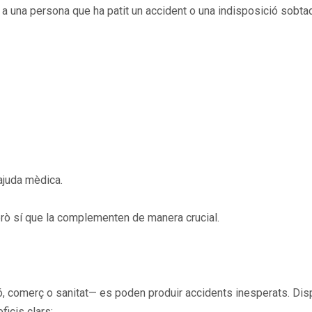
 a una persona que ha patit un accident o una indisposició sobtad
’ajuda mèdica.
però sí que la complementen de manera crucial.
ió, comerç o sanitat— es poden produir accidents inesperats. Di
icis clars: