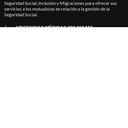
Seguridad Social, Inclusión y Migraciones para ofrecer sus
servicios a los mutualistas en relación a la gestión de la
Seguridad Social.
URGENCIAS MÉDICAS 900 110 112
·
Contacto
·
En Territorio Nacional
·
Asistencia en el Extranjero
·
Solicitud de Asistencia
·
Centros Asistenciales
SITES
TRABAJADOR
PRESTACIONES
RECURSOS