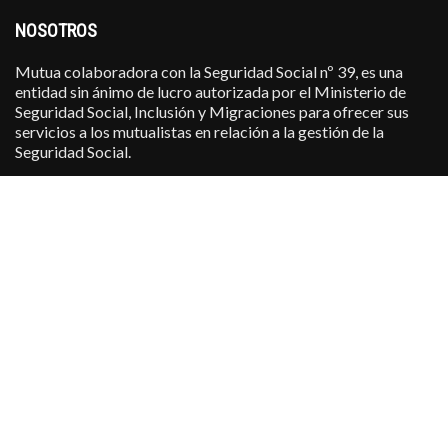
NOSOTROS
Mutua colaboradora con la Seguridad Social nº 39, es una
entidad sin ánimo de lucro autorizada por el Ministerio de
Seguridad Social, Inclusión y Migraciones para ofrecer sus
servicios a los mutualistas en relación a la gestión de la
Seguridad Social.
URGENCIAS MÉDICAS 900 110 112
·
Contacto
·
En Territorio Nacional
·
Asistencia en el Extranjero
·
Solicitud de Asistencia
·
Centros Asistenciales