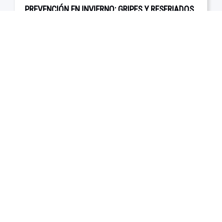
PREVENCIÓN EN INVIERNO: GRIPES Y RESFRIADOS
EN ...
..
1
2
3
13
SIGUIENTE