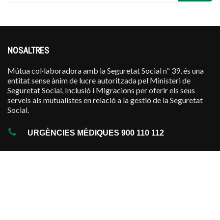
NOSALTRES
Mútua col·laboradora amb la Seguretat Social nº 39, és una
entitat sense ànim de lucre autoritzada pel Ministeri de
Seguretat Social, Inclusió i Migracions per oferir els seus
serveis als mutualistes en relació a la gestió de la Seguretat
Social.
URGÈNCIES MÈDIQUES 900 110 112
·
Contacte
·
En Territori Nacional
·
Assistència a l'Estranger
·
Sol·licitud d'Assistència
·
Centres Assistencials