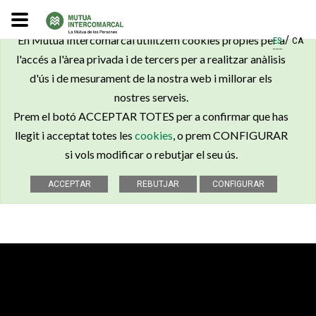
×
En Mútua Intercomarcal utilitzem cookies pròpies per a
/
ES
CA
l'accés a l'àrea privada i de tercers per a realitzar anàlisis
d'ús i de mesurament de la nostra web i millorar els
nostres serveis.
Prem el botó ACCEPTAR TOTES per a confirmar que has
llegit i acceptat totes les
cookies
, o prem CONFIGURAR
si vols modificar o rebutjar el seu ús.