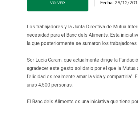
Fecha
29/12/201
VOLVER
Los trabajadores y la Junta Directiva de Mutua Int
necesidad para el Banc dels Aliments. Esta iniciativ
la que posteriormente se sumaron los trabajadores 
Sor Lucía Caram, que actualmente dirige la Fundaci
agradecer este gesto solidario por el que la Mutua 
felicidad es realmente amar la vida y compartirla”.
unas 4.500 personas.
El Banc dels Aliments es una iniciativa que tiene po
entidades locales para hacerlos llegar a las perso
independiente y sin ánimo de lucro. El año 2014 re
con la colaboración de 219 voluntarios, benefician