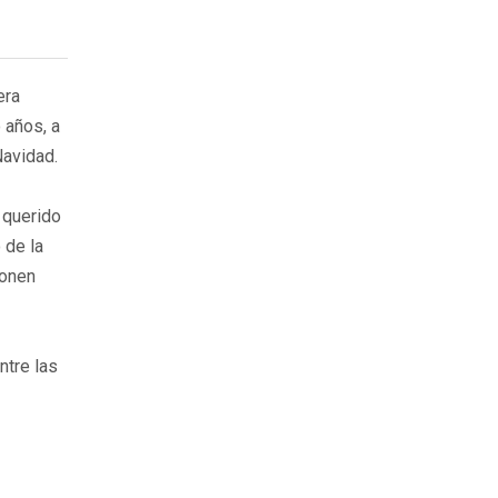
era
 años, a
Navidad.
 querido
 de la
ponen
ntre las
ica e
eptores