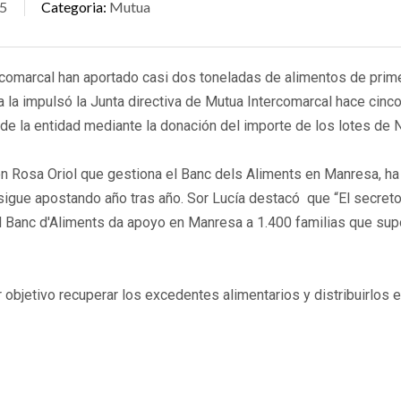
5
Categoria
Mutua
ercomarcal han aportado casi dos toneladas de alimentos de prim
a la impulsó la Junta directiva de Mutua Intercomarcal hace cinco
de la entidad mediante la donación del importe de los lotes de 
ón Rosa Oriol que gestiona el Banc dels Aliments en Manresa, ha
sigue apostando año tras año. Sor Lucía destacó que “El secreto
 El Banc d'Aliments da apoyo en Manresa a 1.400 familias que su
r objetivo recuperar los excedentes alimentarios y distribuirlos e
nas necesitadas. Está gestionado por una fundación privada benéf
cibieron 16.191.000 kg. de alimentos a través de 359 puntos rec
do a 152.489 personas necesitadas.