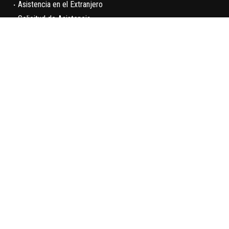
·
Asistencia en el Extranjero
·
Solicitud de Asistencia
·
Centros Asistenciales
SITES
TRABAJADOR
PRESTACIONES
RECURSOS
PORTAL DEL
CALENDARIO
ASESOR
ABSENTISMO
LABORAL
EMPRESA
EN CASO
CALCULADORA
DE
DE
LIDERA TU
ACCIDENTE
ABSENTISMO
SECTOR
RED DE
PROVEEDORES
EVENTOS
CENTROS